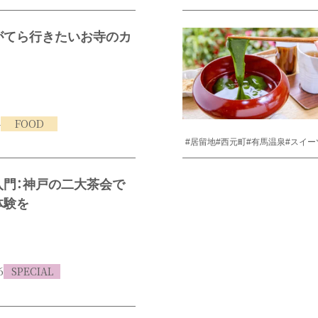
がてら行きたいお寺のカ
4
FOOD
#居留地
#西元町
#有馬温泉
#スイー
入門：神戸の二大茶会で
体験を
6
SPECIAL