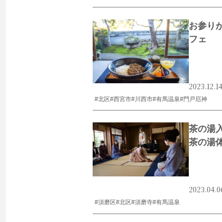
お参り
フェ
2023.12.1
#北区
#西宮市
#川西市
#有馬温泉
#門戸厄神
茶の湯
茶の湯
2023.04.0
#須磨区
#北区
#須磨寺
#有馬温泉