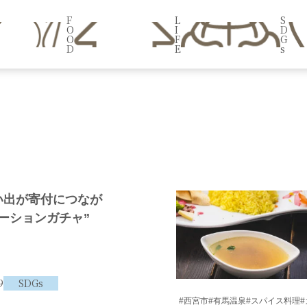
F
L
S
O
I
D
O
F
G
D
E
s
い出が寄付につなが
ーションガチャ”
9
SDGs
#西宮市
#有馬温泉
#スパイス料理