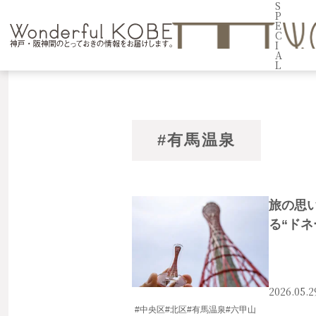
S
P
E
C
I
A
L
#有馬温泉
旅の思
る“ドネ
2026.05.2
#中央区
#北区
#有馬温泉
#六甲山