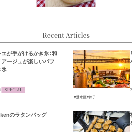
Recent Articles
シエが手がけるかき氷：和
リアージュが楽しいパフ
き氷
7
SPECIAL
2
#垂水区
#舞子
enkenのラタンバッグ