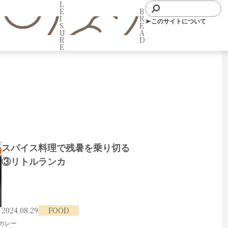
L
E
B
I
R
このサイトについて
S
E
U
A
R
D
E
スパイス料理で残暑を乗り切る
③リトルランカ
2024.08.29
FOOD
#カレー