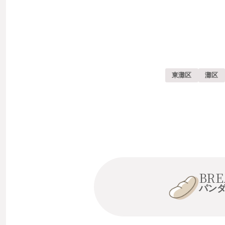
東灘区
灘区
BRE
パン