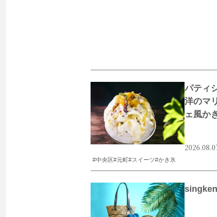
パティ
洋のマ
ェ風か
2026.08.0
#中央区
#元町
#スイーツ
#かき氷
singk