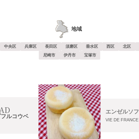
地域
中央区
兵庫区
長田区
須磨区
垂水区
西区
北区
尼崎市
伊丹市
宝塚市
AD
エンゼルソフ
ダフルコウベ
VIE DE FRANCE