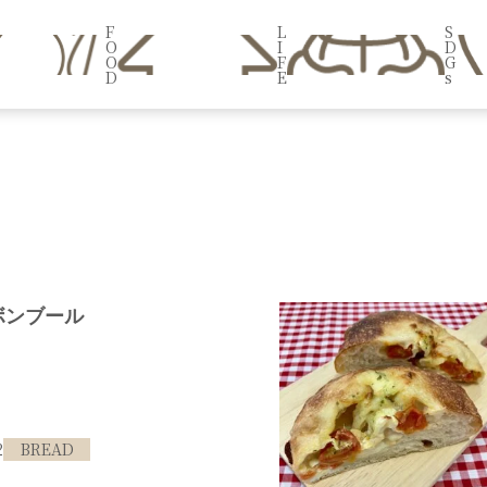
F
L
S
O
I
D
O
F
G
D
E
s
ボンブール
2
BREAD
#西宮市
#門戸厄神
#門戸桟敷 パン