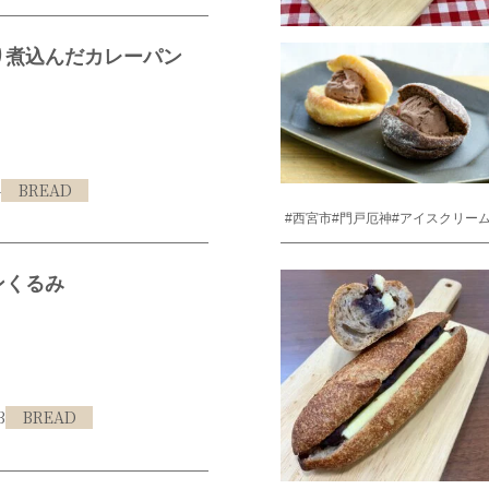
り煮込んだカレーパン
4
BREAD
#西宮市
#門戸厄神
#アイスクリー
ンくるみ
3
BREAD
#西宮市
#門戸厄神