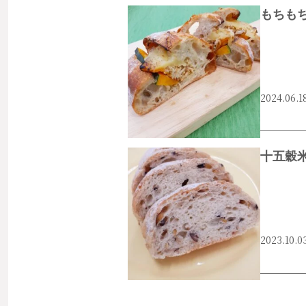
もちも
2024.06.1
#西宮市
#門戸厄神
#サンドイッチ
十五穀
2023.10.0
#西宮市
#門戸厄神