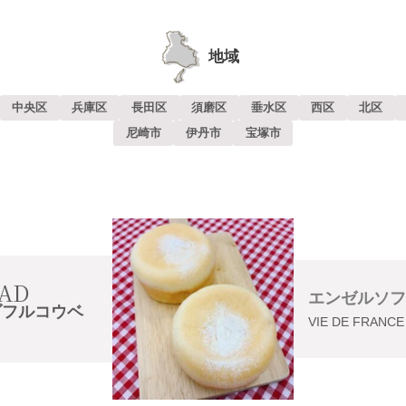
地域
中央区
兵庫区
長田区
須磨区
垂水区
西区
北区
尼崎市
伊丹市
宝塚市
AD
エンゼルソフ
ダフルコウベ
VIE DE FRANCE