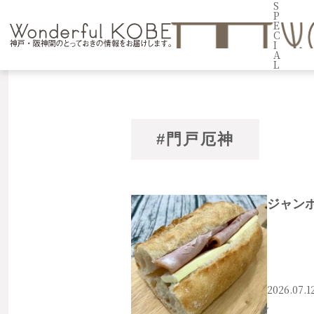
S
P
E
C
I
A
L
#門戸厄神
ジャン
2026.07.1
#西宮市
#門戸厄神
#ベーカリー マル