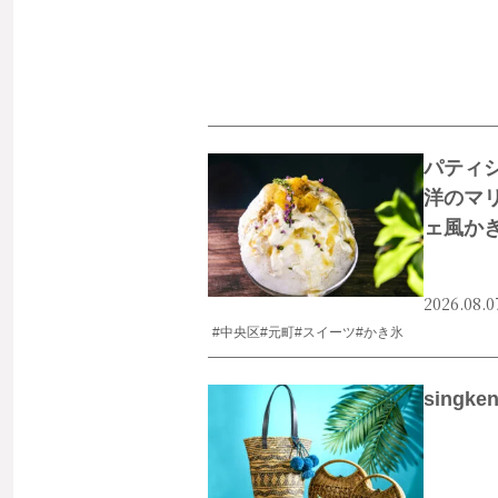
パティ
洋のマ
ェ風か
2026.08.0
#中央区
#元町
#スイーツ
#かき氷
singk