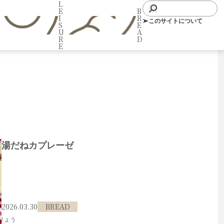
L
E
B
I
R
このサイトについて
S
E
U
A
R
D
E
湯だねカプレーゼ
2026.03.30
BREAD
 りょう