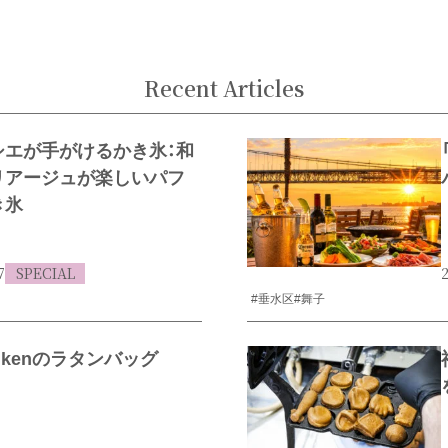
Recent Articles
シエが手がけるかき氷：和
リアージュが楽しいパフ
き氷
7
SPECIAL
2
#垂水区
#舞子
enkenのラタンバッグ