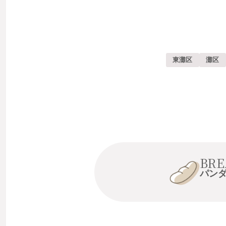
東灘区
灘区
BRE
パン