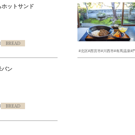
ちホットサンド
8
BREAD
#北区
#西宮市
#川西市
#有馬温泉
#
米パン
3
BREAD