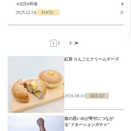
#北区
#和食
#東
2025.12.24
FOOD
2025.
1
2
...
8
紅茶 りんごとクリームチーズ
2026.08.03
BREAD
#北区
#ベーグル
#いちよんベーグル
旅の思い出が寄付につなが
る“ドネーションガチャ”