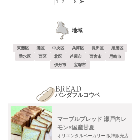
1
2
...
8
地域
東灘区
灘区
中央区
兵庫区
長田区
須磨区
垂水区
西区
北区
芦屋市
西宮市
尼崎市
伊丹市
宝塚市
BREAD
パンダフルコウベ
マーブルブレッド 瀬戸内レ
モン×国産甘夏
オリエンタルベーカリー 阪神販売店