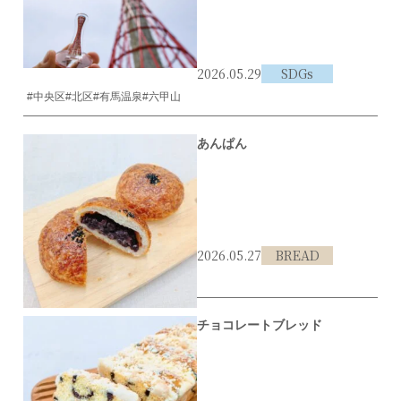
2026.05.29
SDGs
#中央区
#北区
#有馬温泉
#六甲山
あんぱん
2026.05.27
BREAD
#北区
#あんパン
#レーブドゥシェフ
チョコレートブレッド