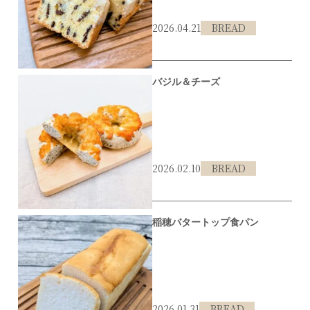
2026.04.21
BREAD
#北区
#二郎
#パンプキン
バジル＆チーズ
2026.02.10
BREAD
#北区
#淡河
#ベーグル
#はなとね
稲穂バタートップ食パン
2026.01.31
BREAD