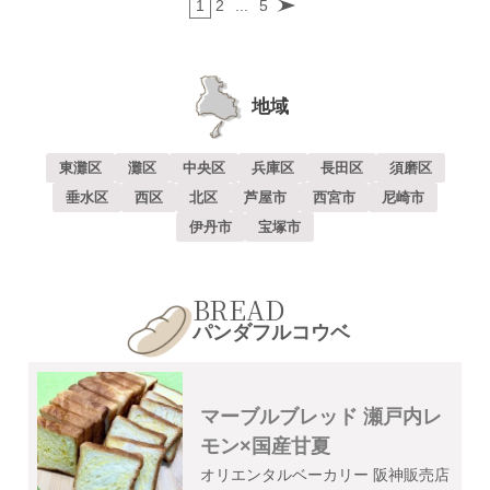
1
2
...
5
地域
東灘区
灘区
中央区
兵庫区
長田区
須磨区
垂水区
西区
北区
芦屋市
西宮市
尼崎市
伊丹市
宝塚市
BREAD
パンダフルコウベ
マーブルブレッド 瀬戸内レ
モン×国産甘夏
オリエンタルベーカリー 阪神販売店