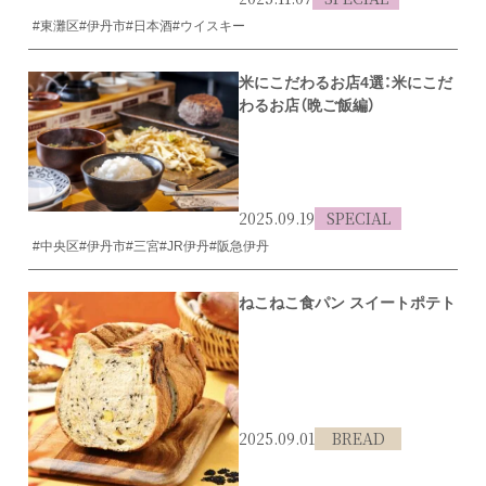
#東灘区
#伊丹市
#日本酒
#ウイスキー
米にこだわるお店4選：米にこだ
わるお店（晩ご飯編）
2025.09.19
SPECIAL
#中央区
#伊丹市
#三宮
#JR伊丹
#阪急伊丹
ねこねこ食パン スイートポテト
2025.09.01
BREAD
#伊丹市
#食パン