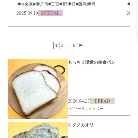
#中央区
#伊丹市
#三宮
#JR伊丹
#阪急伊丹
#伊
2025.09.19
SPECIAL
2025.
1
2
...
5
もっちり湯種の生食パン
2026.04.27
BREAD
#伊丹市
#食パン
#ミヤビ カフェ アンド ブーランジェリー
キタノカオリ