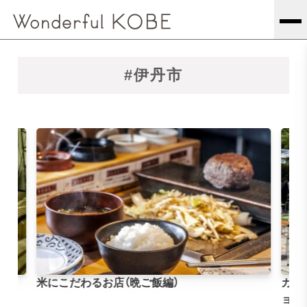
#伊丹市
米にこだわるお店（晩ご飯編）
カタ
ョル