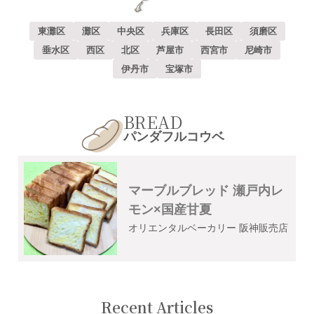
東灘区
灘区
中央区
兵庫区
長田区
須磨区
垂水区
西区
北区
芦屋市
西宮市
尼崎市
伊丹市
宝塚市
BREAD
パンダフルコウベ
マーブルブレッド 瀬戸内レ
モン×国産甘夏
オリエンタルベーカリー 阪神販売店
Recent Articles