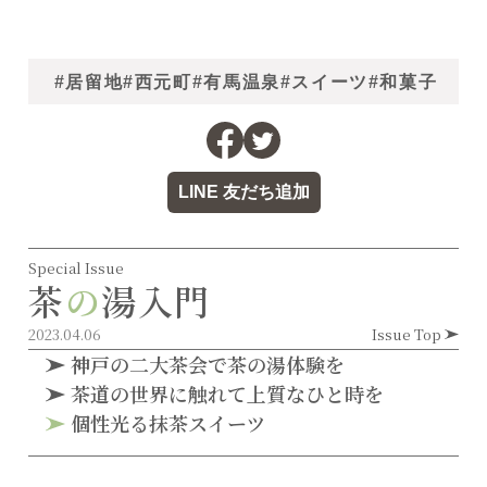
#居留地
#西元町
#有馬温泉
#スイーツ
#和菓子
LINE 友だち追加
Special Issue
茶
の
湯入門
2023.04.06
Issue Top
神戸の二大茶会で茶の湯体験を
茶道の世界に触れて上質なひと時を
個性光る抹茶スイーツ