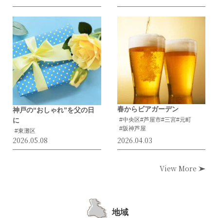
春からビアガーデン
神戸の“おしゃれ”を父の日
に
#中央区
#芦屋市
#三宮
#元町
#阪神芦屋
#東灘区
2026.05.08
2026.04.03
View More
地域