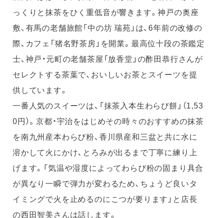
っくりと抹茶をひく重低音が響きます。神戸の奥座
敷、有馬の老舗旅館「中の坊 瑞苑」は、6年前の改修の
際、カフェ「猪名野茶房」を開業。最高位十段の茶鑑定
士、神戸・元町の老舗茶屋「放香堂」の酢田恭行さんが
セレクトする茶葉で、おいしいお茶とスイーツを提
供しています。
一番人気のスイーツは、「抹茶入本生わらび餅」（1,53
0円）。京都・宇治をはじめその時々のおすすめの抹茶
を南九州産本わらび粉、香川県産和三盆と共に水に
溶かして火にかけ、とろみが出るまで丁寧に練り上
げます。「気温や湿度によってわらび粉の固まり具合
が異なり一瞬で弾力が変わるため、ちょうど良いタ
イミングで火を止めるのにこつが要ります」と店長
の西田智美さんは話します。