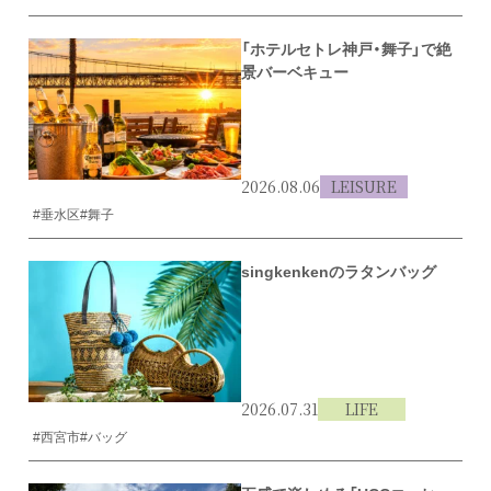
「ホテルセトレ神戸・舞子」で絶
景バーベキュー
2026.08.06
LEISURE
#垂水区
#舞子
singkenkenのラタンバッグ
2026.07.31
LIFE
#西宮市
#バッグ