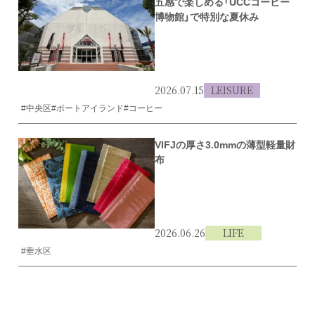
五感で楽しめる「UCCコーヒー
博物館」で特別な夏休み
2026.07.15
LEISURE
#中央区
#ポートアイランド
#コーヒー
VIFJの厚さ3.0mmの薄型軽量財
布
2026.06.26
LIFE
#垂水区