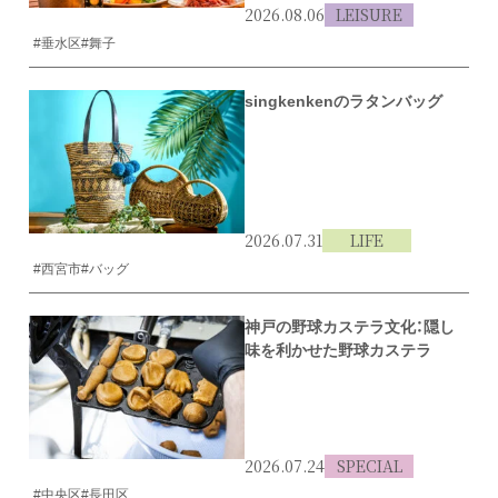
2026.08.06
LEISURE
#垂水区
#舞子
singkenkenのラタンバッグ
2026.07.31
LIFE
#西宮市
#バッグ
神戸の野球カステラ文化：隠し
味を利かせた野球カステラ
2026.07.24
SPECIAL
#中央区
#長田区