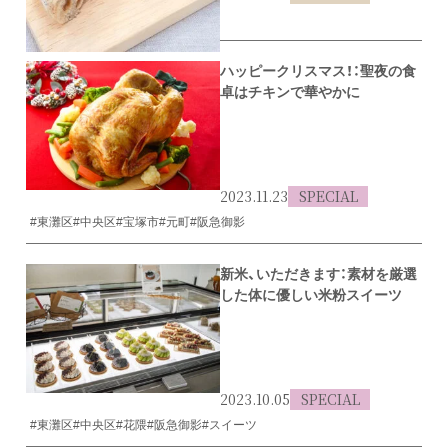
#東灘区
#阪急御影
ハッピークリスマス！：聖夜の食
卓はチキンで華やかに
2023.11.23
SPECIAL
#東灘区
#中央区
#宝塚市
#元町
#阪急御影
新米、いただきます：素材を厳選
した体に優しい米粉スイーツ
2023.10.05
SPECIAL
#東灘区
#中央区
#花隈
#阪急御影
#スイーツ