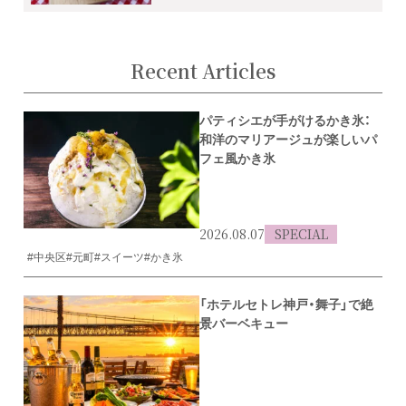
Recent Articles
パティシエが手がけるかき氷：
和洋のマリアージュが楽しいパ
フェ風かき氷
2026.08.07
SPECIAL
#中央区
#元町
#スイーツ
#かき氷
「ホテルセトレ神戸・舞子」で絶
景バーベキュー