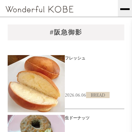
#阪急御影
フレッシュ
2026.06.06
BREAD
#東灘区
#阪急御影
#ケルン
生ドーナッツ