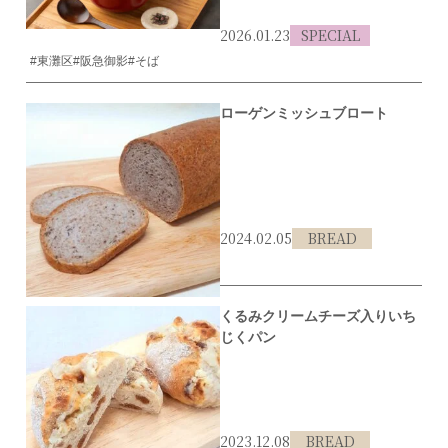
2026.01.23
SPECIAL
#東灘区
#阪急御影
#そば
ローゲンミッシュブロート
2024.02.05
BREAD
#東灘区
#阪急御影
くるみクリームチーズ入りいち
じくパン
2023.12.08
BREAD