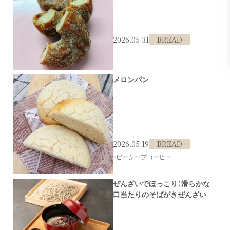
2026.05.31
BREAD
#東灘区
#阪急御影
#ドーナツ
#eat
メロンパン
2026.05.19
BREAD
#東灘区
#阪急御影
#メロンパン
#ビービーシープコーヒー
ぜんざいでほっこり：滑らかな
口当たりのそばがきぜんざい