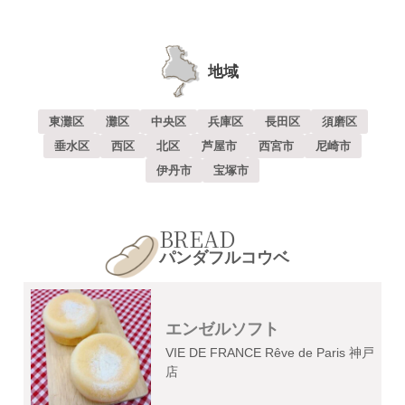
地域
東灘区
灘区
中央区
兵庫区
長田区
須磨区
垂水区
西区
北区
芦屋市
西宮市
尼崎市
伊丹市
宝塚市
BREAD
パンダフルコウベ
エンゼルソフト
VIE DE FRANCE Rêve de Paris 神戸
店