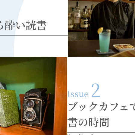
ろ酔い読書
2
Issue
ブックカフェ
書の時間