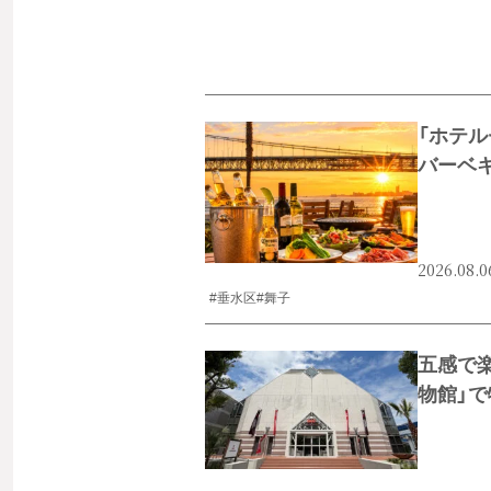
「ホテル
バーベ
2026.08.0
#垂水区
#舞子
五感で楽
物館」