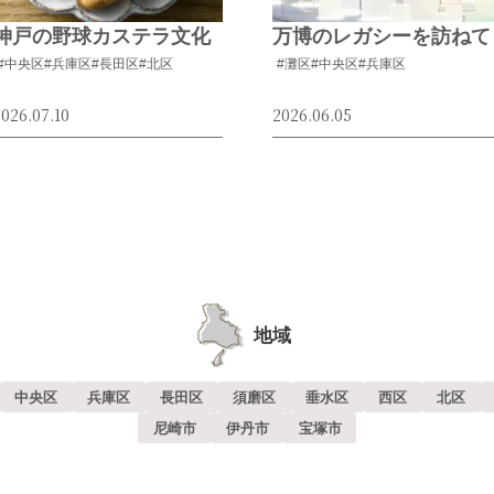
神戸の野球カステラ文化
万博のレガシーを訪ねて
#中央区
#兵庫区
#長田区
#北区
#灘区
#中央区
#兵庫区
026.07.10
2026.06.05
地域
中央区
兵庫区
長田区
須磨区
垂水区
西区
北区
尼崎市
伊丹市
宝塚市