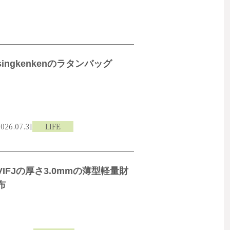
singkenkenのラタンバッグ
026.07.31
LIFE
VIFJの厚さ3.0mmの薄型軽量財
布