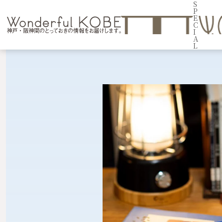
S
P
E
C
I
A
L