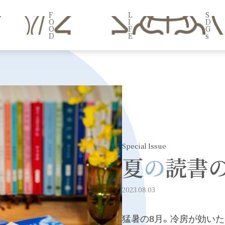
F
L
S
O
I
D
O
F
G
D
E
s
Special Issue
夏
の
読書
2023.08.03
猛暑の8月。冷房が効い