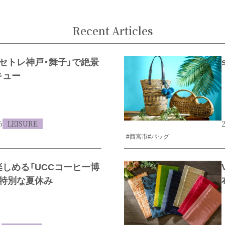
Recent Articles
セトレ神戸・舞子」で絶景
キュー
6
LEISURE
2
#西宮市
#バッグ
しめる「UCCコーヒー博
で特別な夏休み