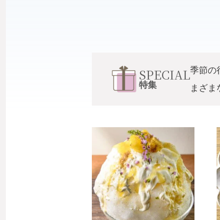
季節の
SPECIAL
特集
まざま