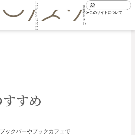
L
E
B
I
R
このサイトについて
S
E
U
A
R
D
E
のすすめ
たブックバーやブックカフェで