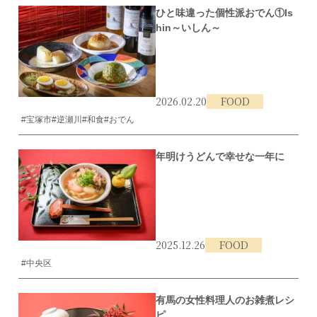
ひと味違った個性派おでん①Is
hin～いしん～
2026.02.20
FOOD
#宝塚市
#逆瀬川
#和食
#おでん
年明けうどんで幸せな一年に
2025.12.26
FOOD
#中央区
有馬の女性料理人のお雑煮レシ
ピ