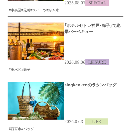
2026.08.07
SPECIAL
#中央区
#元町
#スイーツ
#かき氷
「ホテルセトレ神戸・舞子」で絶
景バーベキュー
2026.08.06
LEISURE
#垂水区
#舞子
singkenkenのラタンバッグ
2026.07.31
LIFE
#西宮市
#バッグ