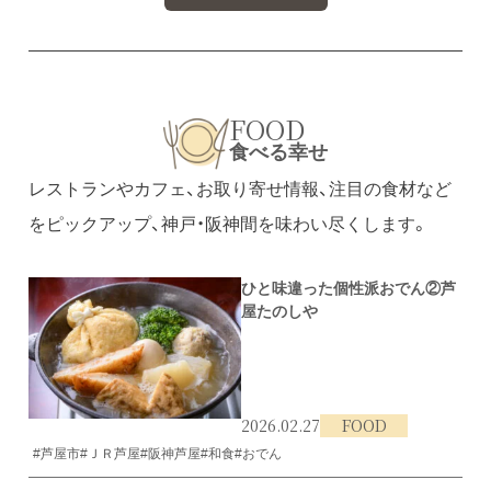
FOOD
食べる幸せ
レストランやカフェ、お取り寄せ情報、注目の食材など
をピックアップ、神戸・阪神間を味わい尽くします。
ひと味違った個性派おでん②芦
屋たのしや
2026.02.27
FOOD
#芦屋市
#ＪＲ芦屋
#阪神芦屋
#和食
#おでん