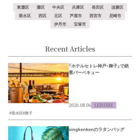
東灘区
灘区
中央区
兵庫区
長田区
須磨区
垂水区
西区
北区
芦屋市
西宮市
尼崎市
伊丹市
宝塚市
Recent Articles
「ホテルセトレ神戸・舞子」で絶
景バーベキュー
2026.08.06
LEISURE
#垂水区
#舞子
singkenkenのラタンバッグ