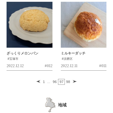
ざっくりメロンパン
ミルキーダッチ
#宝塚市
#須磨区
2022.12.12
#012
2022.12.11
#011
1
...
96
97
98
地域