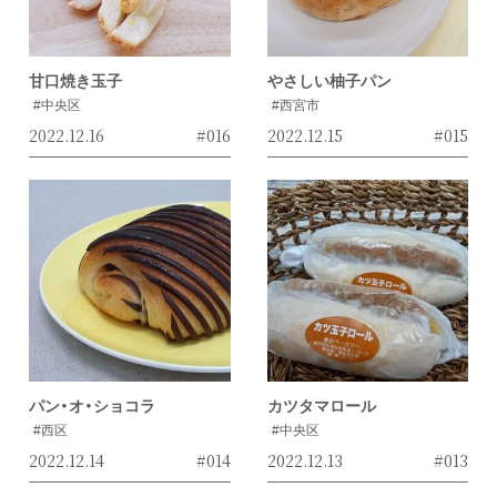
甘口焼き玉子
やさしい柚子パン
#中央区
#西宮市
2022.12.16
#016
2022.12.15
#015
パン・オ・ショコラ
カツタマロール
#西区
#中央区
2022.12.14
#014
2022.12.13
#013