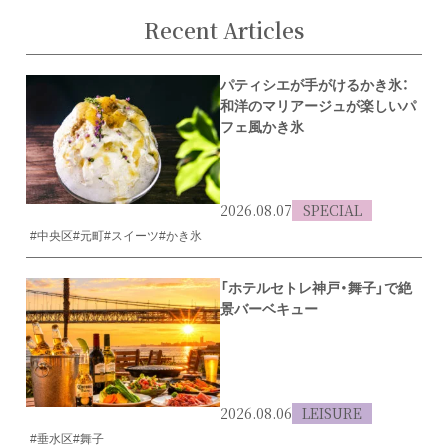
Recent Articles
パティシエが手がけるかき氷：
和洋のマリアージュが楽しいパ
フェ風かき氷
2026.08.07
SPECIAL
#中央区
#元町
#スイーツ
#かき氷
「ホテルセトレ神戸・舞子」で絶
景バーベキュー
2026.08.06
LEISURE
#垂水区
#舞子