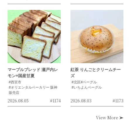
マーブルブレッド 瀬戸内レ
紅茶 りんごとクリームチー
モン×国産甘夏
ズ
#西宮市
#北区
#ベーグル
#オリエンタルベーカリー 阪神
#いちよんベーグル
販売店
2026.08.05
#1174
2026.08.03
#1173
View More