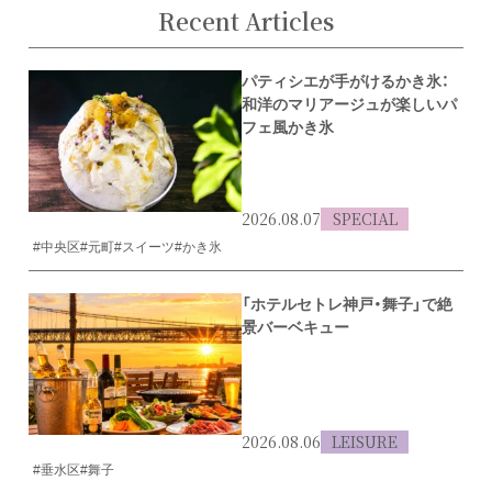
Recent Articles
パティシエが手がけるかき氷：
和洋のマリアージュが楽しいパ
フェ風かき氷
2026.08.07
SPECIAL
#中央区
#元町
#スイーツ
#かき氷
「ホテルセトレ神戸・舞子」で絶
景バーベキュー
2026.08.06
LEISURE
#垂水区
#舞子