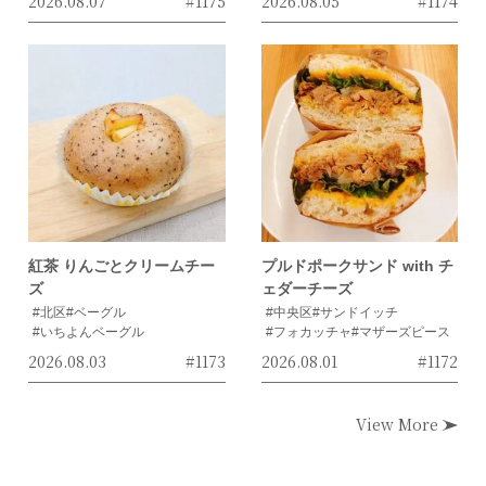
2026.08.07
#1175
2026.08.05
#1174
紅茶 りんごとクリームチー
プルドポークサンド with チ
ズ
ェダーチーズ
#北区
#ベーグル
#中央区
#サンドイッチ
#いちよんベーグル
#フォカッチャ
#マザーズピース
2026.08.03
#1173
2026.08.01
#1172
View More