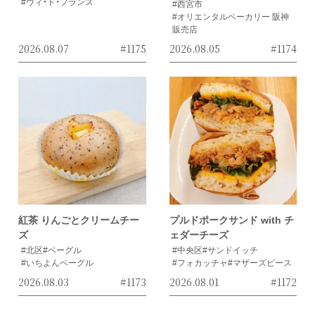
#ヴィ・ド・フランス
#西宮市
#オリエンタルベーカリー 阪神
販売店
2026.08.07
#1175
2026.08.05
#1174
紅茶 りんごとクリームチー
プルドポークサンド with チ
ズ
ェダーチーズ
#北区
#ベーグル
#中央区
#サンドイッチ
#いちよんベーグル
#フォカッチャ
#マザーズピース
2026.08.03
#1173
2026.08.01
#1172