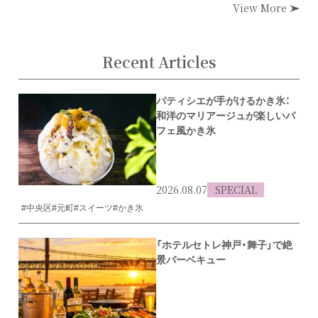
View More
Recent Articles
パティシエが手がけるかき氷：
和洋のマリアージュが楽しいパ
フェ風かき氷
2026.08.07
SPECIAL
#中央区
#元町
#スイーツ
#かき氷
「ホテルセトレ神戸・舞子」で絶
景バーベキュー