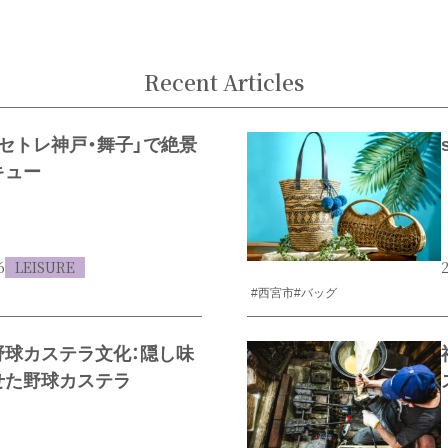
Recent Articles
セトレ神戸・舞子」で絶景
キュー
6
LEISURE
2
#西宮市
#バッグ
野球カステラ文化：隠し味
せた野球カステラ