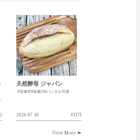
h
天然酵母 ジャパン
#宝塚市
#逆瀬川
#パンネル可成
ャ
2
2026.07.30
#1171
View More