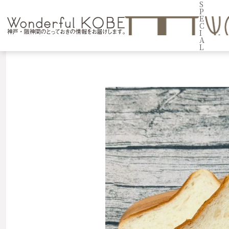
S
P
E
C
I
A
L