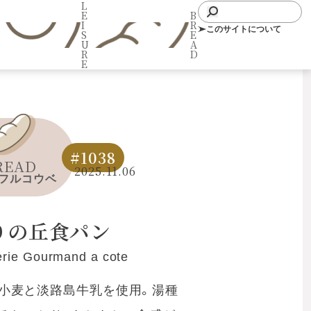
L
E
B
I
R
このサイトについて
S
E
U
A
R
D
E
#1038
READ
2025.11.06
フルコウベ
りの丘食パン
rie Gourmand a cote
小麦と淡路島牛乳を使用。湯種