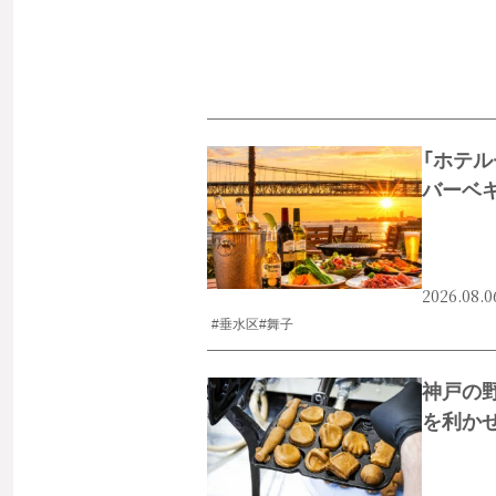
「ホテル
バーベ
2026.08.0
#垂水区
#舞子
神戸の
を利か