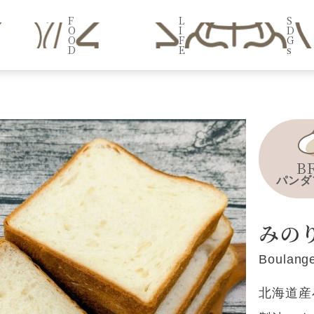
F
L
S
O
I
D
O
F
G
D
E
s
B
パンダ
みの
Boulange
北海道産