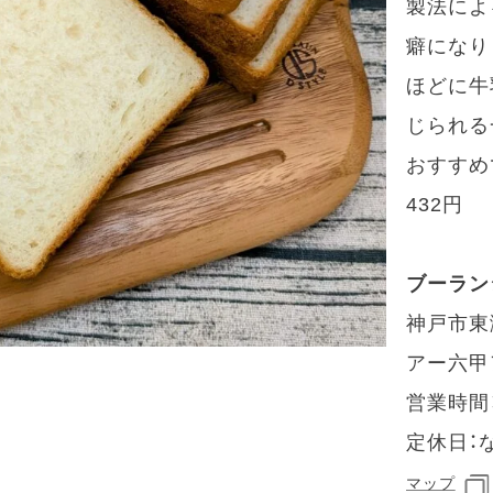
製法によ
癖になり
ほどに牛
じられる
おすすめ
432円
ブーラン
神戸市東
アー六甲
営業時間：9
定休日：
マップ