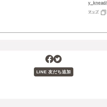
y_knead
マップ
LINE 友だち追加