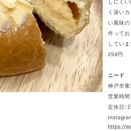
しにくい
く深いカ
い風味の
作ってお
していま
259円
ニード
神戸市東灘
営業時間：
定休日：
Instagra
https://