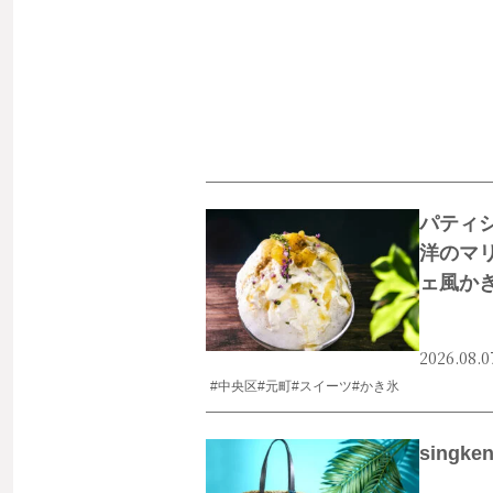
パティ
洋のマ
ェ風か
2026.08.0
#中央区
#元町
#スイーツ
#かき氷
singk