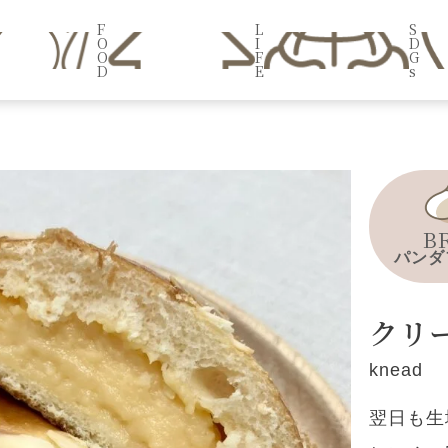
F
L
S
O
I
D
O
F
G
D
E
s
B
パンダ
クリ
knead
翌日も生