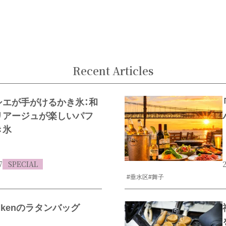
Recent Articles
シエが手がけるかき氷：和
リアージュが楽しいパフ
き氷
7
SPECIAL
2
#垂水区
#舞子
enkenのラタンバッグ