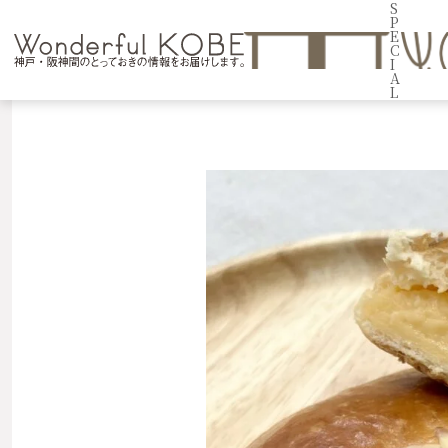
S
P
E
C
I
A
L