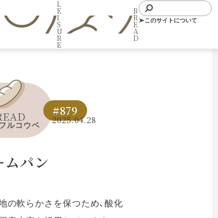
L
E
B
I
R
このサイトについて
S
E
U
A
R
D
E
#879
READ
2025.04.28
フルコウベ
ームパン
地の軟らかさを保つため、酸化