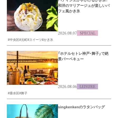
パティシエが手がけるかき氷：
和洋のマリアージュが楽しいパ
フェ風かき氷
2026.08.07
SPECIAL
#中央区
#元町
#スイーツ
#かき氷
「ホテルセトレ神戸・舞子」で絶
景バーベキュー
2026.08.06
LEISURE
#垂水区
#舞子
singkenkenのラタンバッグ