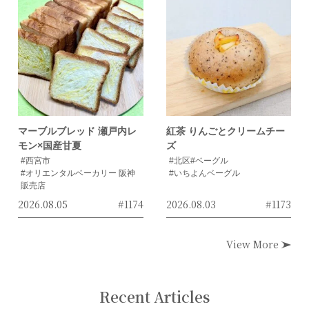
マーブルブレッド 瀬戸内レ
紅茶 りんごとクリームチー
モン×国産甘夏
ズ
#西宮市
#北区
#ベーグル
#オリエンタルベーカリー 阪神
#いちよんベーグル
販売店
2026.08.05
#1174
2026.08.03
#1173
View More
Recent Articles