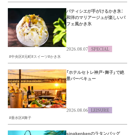
パティシエが手がけるかき氷：
和洋のマリアージュが楽しいパ
フェ風かき氷
2026.08.07
SPECIAL
#中央区
#元町
#スイーツ
#かき氷
「ホテルセトレ神戸・舞子」で絶
景バーベキュー
2026.08.06
LEISURE
#垂水区
#舞子
singkenkenのラタンバッグ