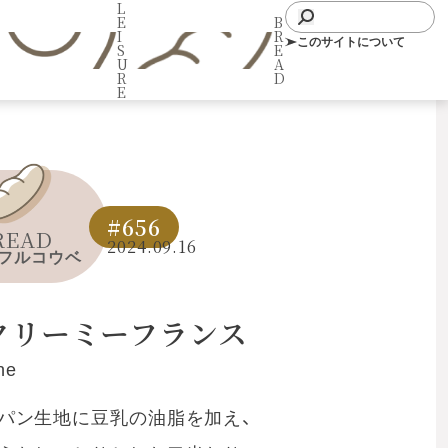
L
E
B
I
R
このサイトについて
S
E
U
A
R
D
E
#656
READ
2024.09.16
フルコウベ
クリーミーフランス
he
パン生地に豆乳の油脂を加え、