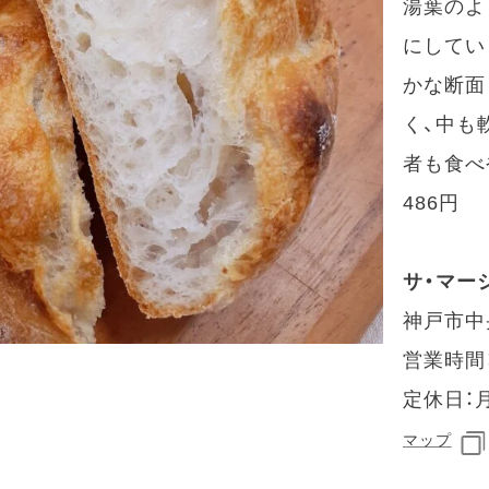
湯葉のよ
にしてい
かな断面
く、中も
者も食べ
486円
サ・マー
神戸市中央
営業時間：1
定休日：
マップ