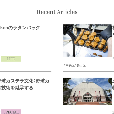
Recent Articles
enkenのラタンバッグ
1
LIFE
2
#中央区
#長田区
野球カステラ文化：野球カ
の技術を継承する
7
SPECIAL
2