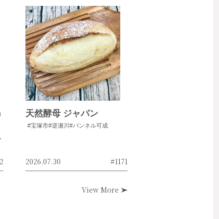
h
天然酵母 ジャパン
#宝塚市
#逆瀬川
#パンネル可成
ャ
2
2026.07.30
#1171
View More