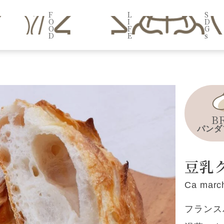
F
L
S
O
I
D
O
F
G
D
E
s
B
パンダ
豆乳
Ca marc
フランス