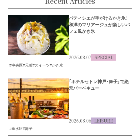
Recent Articles
パティシエが手がけるかき氷：
和洋のマリアージュが楽しいパ
フェ風かき氷
2026.08.07
SPECIAL
#中央区
#元町
#スイーツ
#かき氷
「ホテルセトレ神戸・舞子」で絶
景バーベキュー
2026.08.06
LEISURE
#垂水区
#舞子