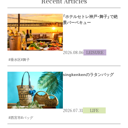
Recent Articles
「ホテルセトレ神戸・舞子」で絶
景バーベキュー
2026.08.06
LEISURE
#垂水区
#舞子
singkenkenのラタンバッグ
2026.07.31
LIFE
#西宮市
#バッグ