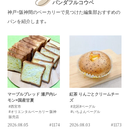
パンダフルコウベ
神戸・阪神間のベーカリーで見つけた編集部おすすめの
パンを紹介します。
マーブルブレッド 瀬戸内レ
紅茶 りんごとクリームチー
モン×国産甘夏
ズ
#西宮市
#北区
#ベーグル
#オリエンタルベーカリー 阪神
#いちよんベーグル
販売店
2026.08.05
#1174
2026.08.03
#1173