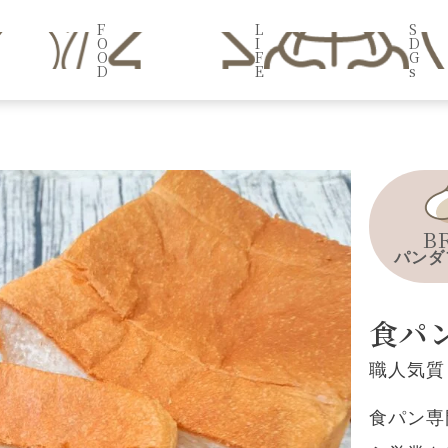
F
L
S
O
I
D
O
F
G
D
E
s
B
パンダ
食パ
職人気質
食パン専