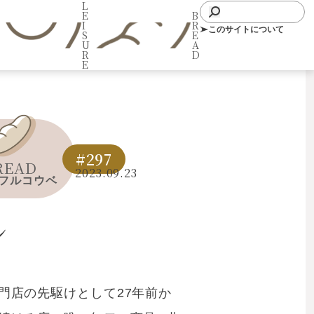
L
E
B
I
R
このサイトについて
S
E
U
A
R
D
E
#297
READ
2023.09.23
フルコウベ
ン
門店の先駆けとして27年前か