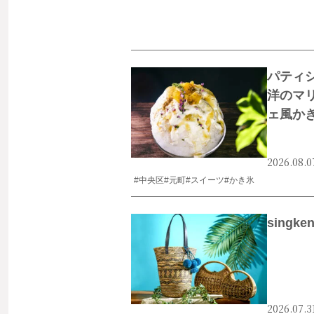
パティ
洋のマ
ェ風か
2026.08.0
#中央区
#元町
#スイーツ
#かき氷
singk
2026.07.3