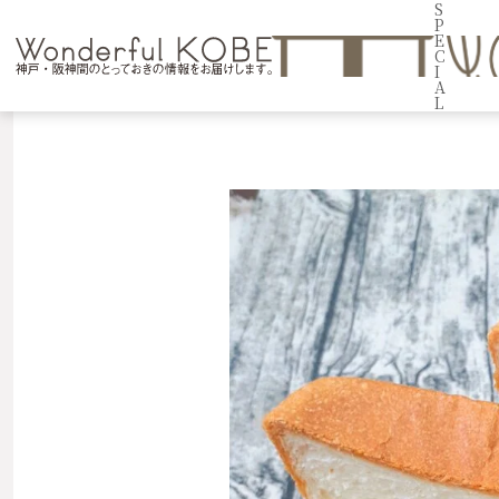
S
P
E
C
I
A
L