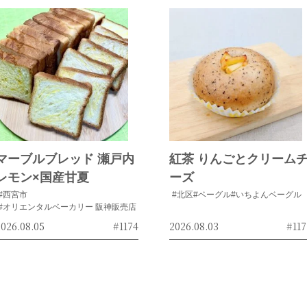
マーブルブレッド 瀬戸内
紅茶 りんごとクリーム
レモン×国産甘夏
ーズ
#西宮市
#北区
#ベーグル
#いちよんベーグル
#オリエンタルベーカリー 阪神販売店
026.08.05
#1174
2026.08.03
#117