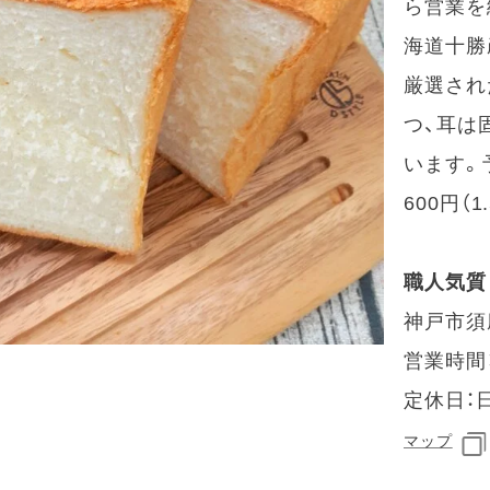
ら営業を
海道十勝
厳選され
つ、耳は
います。
600円（1
職人気質
神戸市須磨
営業時間：1
定休日：
マップ