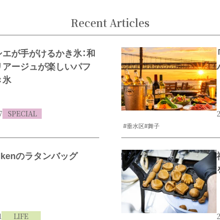
Recent Articles
シエが手がけるかき氷：和
リアージュが楽しいパフ
き氷
7
SPECIAL
2
#垂水区
#舞子
enkenのラタンバッグ
1
LIFE
2