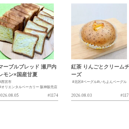
マーブルブレッド 瀬戸内
紅茶 りんごとクリーム
レモン×国産甘夏
ーズ
#西宮市
#北区
#ベーグル
#いちよんベーグル
#オリエンタルベーカリー 阪神販売店
026.08.05
#1174
2026.08.03
#117