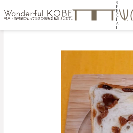
S
P
E
C
I
A
L