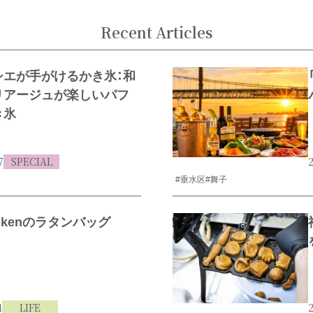
Recent Articles
シエが手がけるかき氷：和
リアージュが楽しいパフ
き氷
7
SPECIAL
2
#垂水区
#舞子
enkenのラタンバッグ
1
LIFE
2