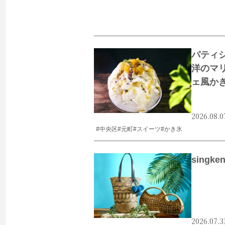
パティ
洋のマ
ェ風か
2026.08.0
#中央区
#元町
#スイーツ
#かき氷
singk
2026.07.3