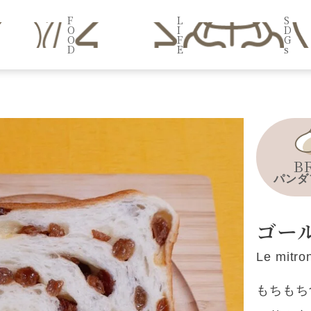
F
L
S
O
I
D
O
F
G
D
E
s
B
パンダ
ゴー
Le mit
もちもち