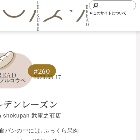
L
E
B
I
R
このサイトについて
S
E
U
A
R
D
E
#260
READ
2023.08.17
フルコウベ
ルデンレーズン
ron shokupan 武庫之荘店
食パンの中には、ふっくら果肉