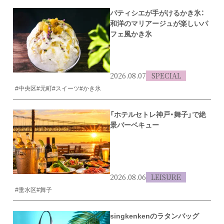
パティシエが手がけるかき氷：
和洋のマリアージュが楽しいパ
フェ風かき氷
2026.08.07
SPECIAL
#中央区
#元町
#スイーツ
#かき氷
「ホテルセトレ神戸・舞子」で絶
景バーベキュー
2026.08.06
LEISURE
#垂水区
#舞子
singkenkenのラタンバッグ