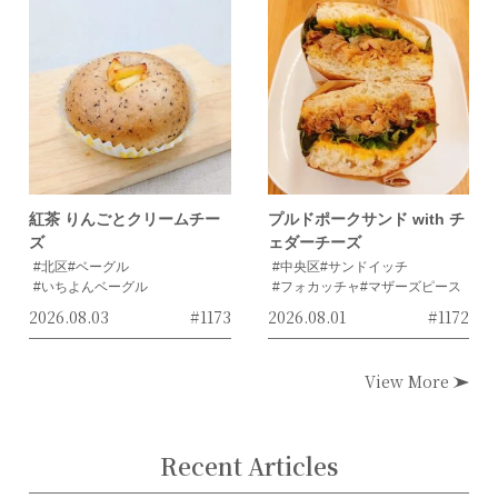
紅茶 りんごとクリームチー
プルドポークサンド with チ
ズ
ェダーチーズ
#北区
#ベーグル
#中央区
#サンドイッチ
#いちよんベーグル
#フォカッチャ
#マザーズピース
2026.08.03
#1173
2026.08.01
#1172
View More
Recent Articles