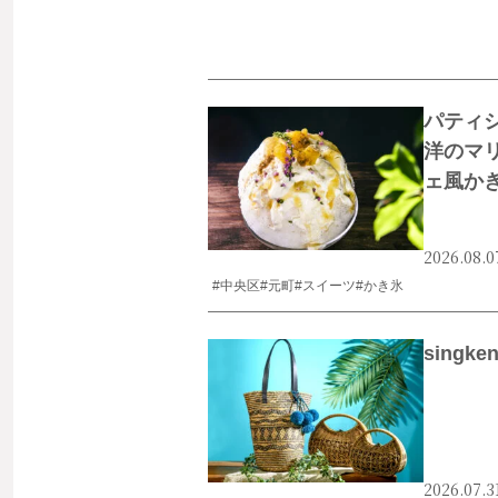
パティ
洋のマ
ェ風か
2026.08.0
#中央区
#元町
#スイーツ
#かき氷
singk
2026.07.3