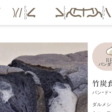
F
L
S
O
I
D
O
F
G
D
E
s
B
パンダ
竹炭
パン・ド
ダルメシ