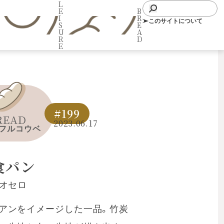
L
E
B
I
R
このサイトについて
S
E
U
A
R
D
E
#199
READ
2023.06.17
フルコウベ
食パン
・オセロ
アンをイメージした一品。竹炭