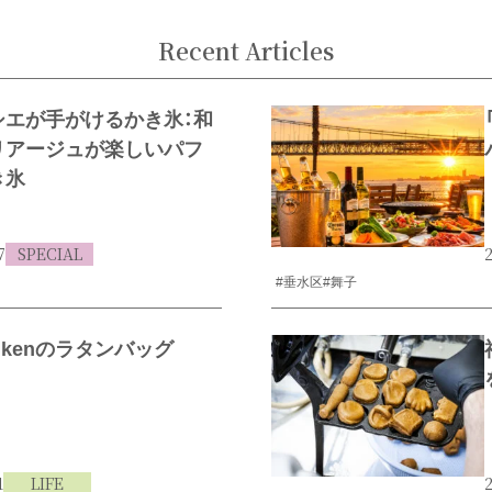
Recent Articles
シエが手がけるかき氷：和
リアージュが楽しいパフ
き氷
7
SPECIAL
2
#垂水区
#舞子
enkenのラタンバッグ
1
LIFE
2