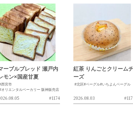
マーブルブレッド 瀬戸内
紅茶 りんごとクリーム
レモン×国産甘夏
ーズ
#西宮市
#北区
#ベーグル
#いちよんベーグル
#オリエンタルベーカリー 阪神販売店
026.08.05
#1174
2026.08.03
#117