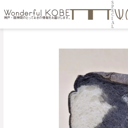
S
P
E
C
I
A
L