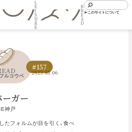
L
E
B
I
R
このサイトについて
S
E
U
A
R
D
E
#157
READ
2023.05.06
フルコウベ
バーガー
EME神戸
したフォルムが目を引く、食べ