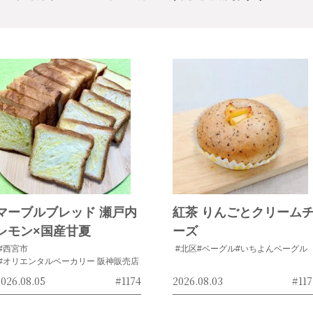
マーブルブレッド 瀬戸内
紅茶 りんごとクリーム
レモン×国産甘夏
ーズ
#西宮市
#北区
#ベーグル
#いちよんベーグル
#オリエンタルベーカリー 阪神販売店
026.08.05
#1174
2026.08.03
#117