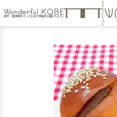
S
P
E
C
I
A
L