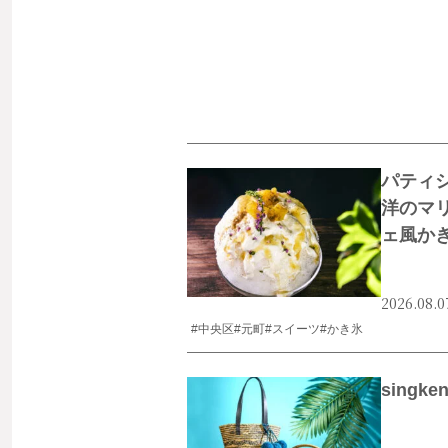
パティ
洋のマ
ェ風か
2026.08.0
#中央区
#元町
#スイーツ
#かき氷
singk