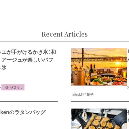
Recent Articles
シエが手がけるかき氷：和
リアージュが楽しいパフ
き氷
7
SPECIAL
2
#垂水区
#舞子
enkenのラタンバッグ