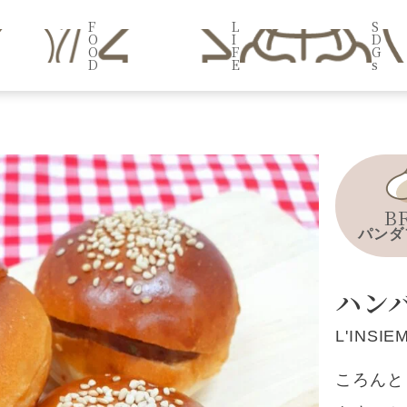
F
L
S
O
I
D
O
F
G
D
E
s
B
パンダ
ハン
L'INSI
ころんと