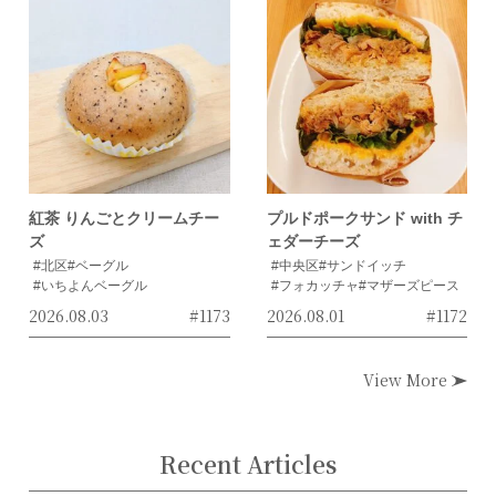
紅茶 りんごとクリームチー
プルドポークサンド with チ
ズ
ェダーチーズ
#北区
#ベーグル
#中央区
#サンドイッチ
#いちよんベーグル
#フォカッチャ
#マザーズピース
2026.08.03
#1173
2026.08.01
#1172
View More
Recent Articles