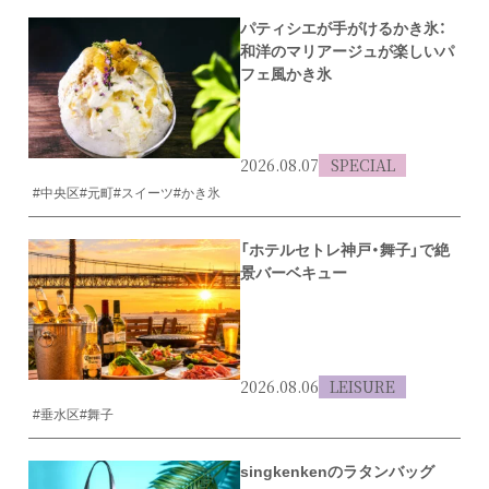
パティシエが手がけるかき氷：
和洋のマリアージュが楽しいパ
フェ風かき氷
2026.08.07
SPECIAL
#中央区
#元町
#スイーツ
#かき氷
「ホテルセトレ神戸・舞子」で絶
景バーベキュー
2026.08.06
LEISURE
#垂水区
#舞子
singkenkenのラタンバッグ