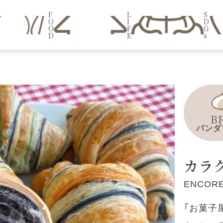
F
L
S
O
I
D
O
F
G
D
E
s
B
パンダ
カラ
ENCORE
「お菓子