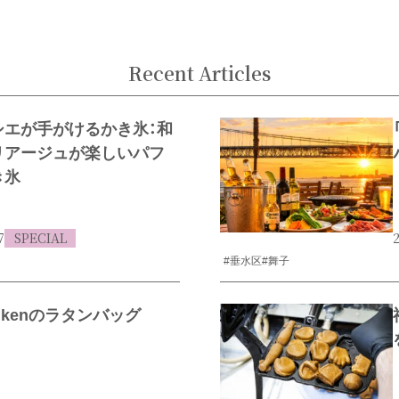
Recent Articles
シエが手がけるかき氷：和
リアージュが楽しいパフ
き氷
7
SPECIAL
2
#垂水区
#舞子
enkenのラタンバッグ