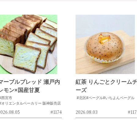
マーブルブレッド 瀬戸内
紅茶 りんごとクリーム
レモン×国産甘夏
ーズ
#西宮市
#北区
#ベーグル
#いちよんベーグル
#オリエンタルベーカリー 阪神販売店
026.08.05
#1174
2026.08.03
#117