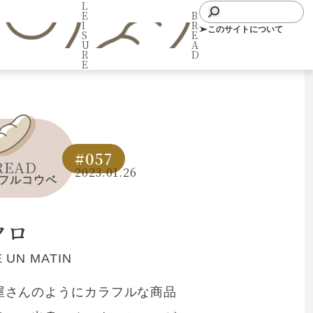
L
E
B
I
R
このサイトについて
S
E
U
A
R
D
E
#057
READ
2023.01.26
フルコウベ
クロ
 UN MATIN
屋さんのようにカラフルな商品