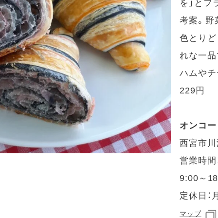
を」とフ
考案。野
色とりど
れな一品
ハムやチ
229円
オンコー
西宮市川添
営業時間：
9:00～1
定休日：
マップ