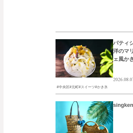
パティ
洋のマ
ェ風か
2026.08.0
#中央区
#元町
#スイーツ
#かき氷
singk