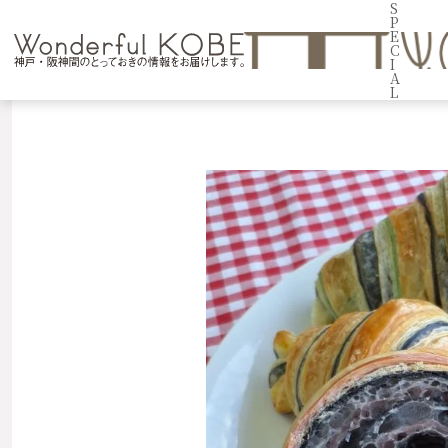
S
P
E
C
I
A
L