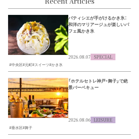
Recent Articles
パティシエが手がけるかき氷：
和洋のマリアージュが楽しいパ
フェ風かき氷
2026.08.07
SPECIAL
#中央区
#元町
#スイーツ
#かき氷
「ホテルセトレ神戸・舞子」で絶
景バーベキュー
2026.08.06
LEISURE
#垂水区
#舞子