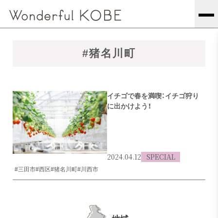
#猪名川町
イチゴで春を満喫：イチゴ狩り
に出かけよう！
2024.04.12
SPECIAL
#三田市
#西区
#猪名川町
#川西市