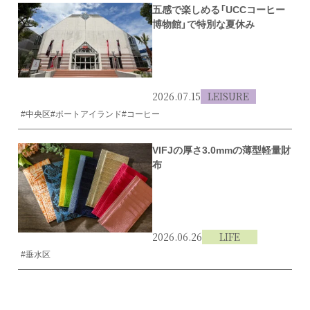
五感で楽しめる「UCCコーヒー
博物館」で特別な夏休み
2026.07.15
LEISURE
#中央区
#ポートアイランド
#コーヒー
VIFJの厚さ3.0mmの薄型軽量財
布
2026.06.26
LIFE
#垂水区