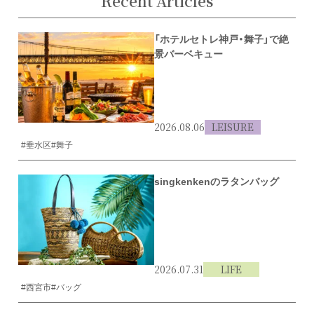
Recent Articles
「ホテルセトレ神戸・舞子」で絶
景バーベキュー
2026.08.06
LEISURE
#垂水区
#舞子
singkenkenのラタンバッグ
2026.07.31
LIFE
#西宮市
#バッグ