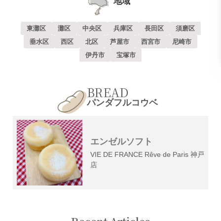
地域
東灘区
灘区
中央区
兵庫区
長田区
須磨区
垂水区
西区
北区
芦屋市
西宮市
尼崎市
伊丹市
宝塚市
BREAD
パンダフルコウベ
エンゼルソフト
VIE DE FRANCE Rêve de Paris 神戸
店