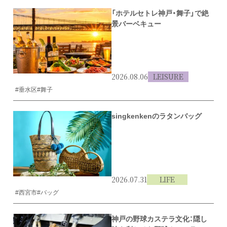
「ホテルセトレ神戸・舞子」で絶
景バーベキュー
2026.08.06
LEISURE
#垂水区
#舞子
singkenkenのラタンバッグ
2026.07.31
LIFE
#西宮市
#バッグ
神戸の野球カステラ文化：隠し