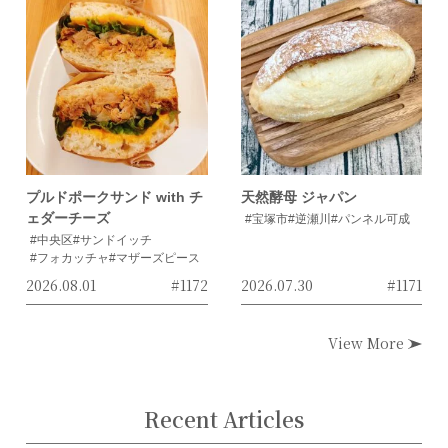
プルドポークサンド with チ
天然酵母 ジャパン
ェダーチーズ
#宝塚市
#逆瀬川
#パンネル可成
#中央区
#サンドイッチ
#フォカッチャ
#マザーズピース
2026.08.01
#1172
2026.07.30
#1171
View More
Recent Articles