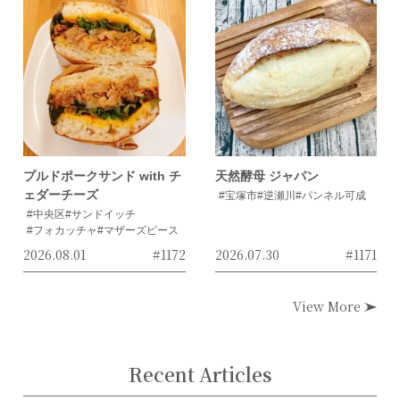
プルドポークサンド with チ
天然酵母 ジャパン
ェダーチーズ
#宝塚市
#逆瀬川
#パンネル可成
#中央区
#サンドイッチ
#フォカッチャ
#マザーズピース
2026.08.01
#1172
2026.07.30
#1171
View More
Recent Articles