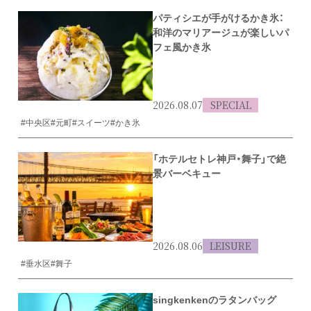
パティシエが手がけるかき氷：
和洋のマリアージュが楽しいパ
フェ風かき氷
2026.08.07
SPECIAL
#中央区
#元町
#スイーツ
#かき氷
「ホテルセトレ神戸・舞子」で絶
景バーベキュー
2026.08.06
LEISURE
#垂水区
#舞子
singkenkenのラタンバッグ