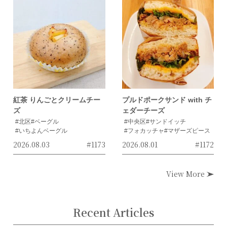
紅茶 りんごとクリームチー
プルドポークサンド with チ
ズ
ェダーチーズ
#北区
#ベーグル
#中央区
#サンドイッチ
#いちよんベーグル
#フォカッチャ
#マザーズピース
2026.08.03
#1173
2026.08.01
#1172
View More
Recent Articles