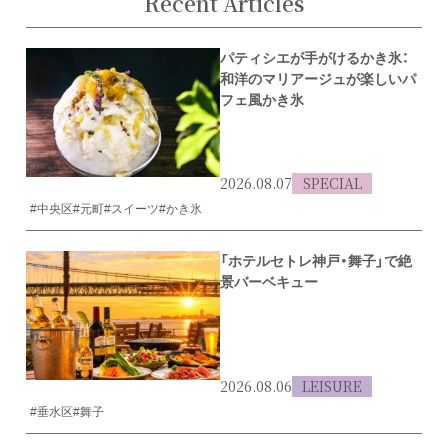
Recent Articles
パティシエが手がけるかき氷：
和洋のマリアージュが楽しいパ
フェ風かき氷
2026.08.07
SPECIAL
#中央区
#元町
#スイーツ
#かき氷
「ホテルセトレ神戸・舞子」で絶
景バーベキュー
2026.08.06
LEISURE
#垂水区
#舞子