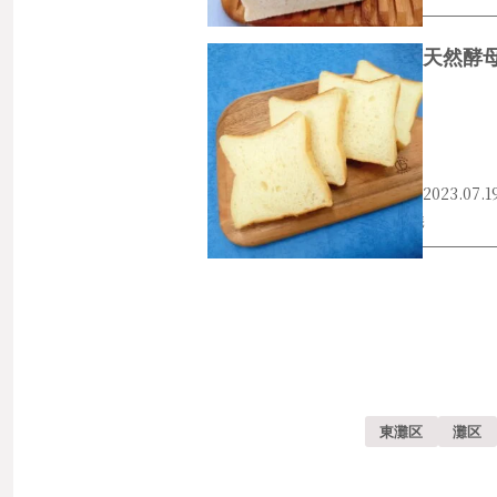
天然酵
2023.07.1
#中央区
#食パン
#食パン工房 小麦庵
東灘区
灘区