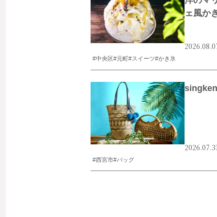
洋のマ
ェ風か
2026.08.0
#中央区
#元町
#スイーツ
#かき氷
singk
2026.07.3
#西宮市
#バッグ