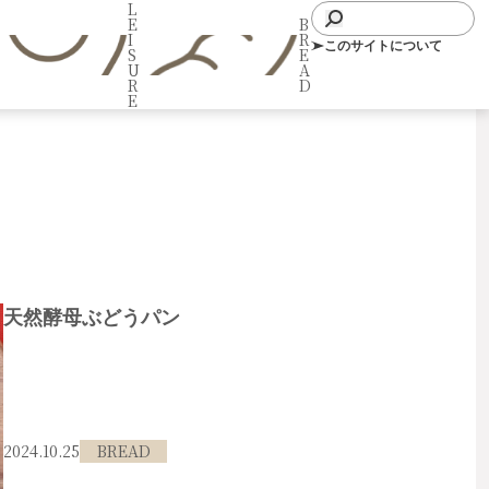
L
E
B
I
R
このサイトについて
S
E
U
A
R
D
E
天然酵母ぶどうパン
2024.10.25
BREAD