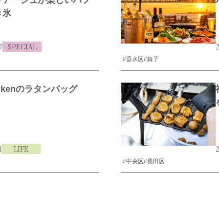
リアージュが楽しいパフ
き氷
7
SPECIAL
2
#垂水区
#舞子
enkenのラタンバッグ
1
LIFE
2
#中央区
#長田区