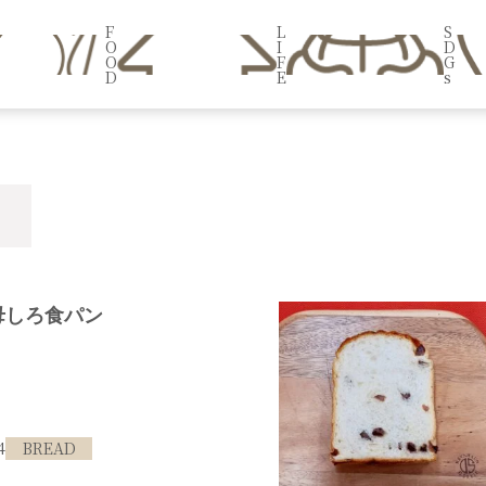
F
L
S
O
I
D
O
F
G
D
E
s
母しろ食パン
4
BREAD
#中央区
#食パン工房 小麦庵